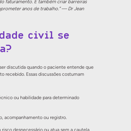
 do faturamento. É também criar barreiras
mprometer anos de trabalho.” — Dr Jean
dade civil se
ia?
e ser discutida quando o paciente entende que
nto recebido. Essas discussões costumam
cnico ou habilidade para determinado
o, acompanhamento ou registro.
 risco desnecessário ou atua sem a cautela