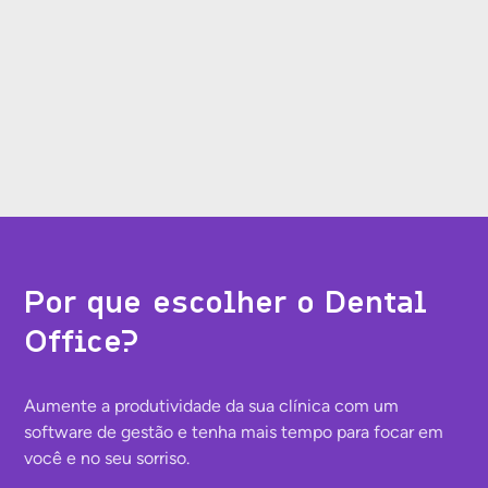
Para clínicas e consultórios
Como a Dra. Vanessa reverteu 20 anos de
caos em lucratividade com o Dental
Office
Por que escolher o Dental
Office?
Aumente a produtividade da sua clínica com um
software de gestão e tenha mais tempo para focar em
você e no seu sorriso.