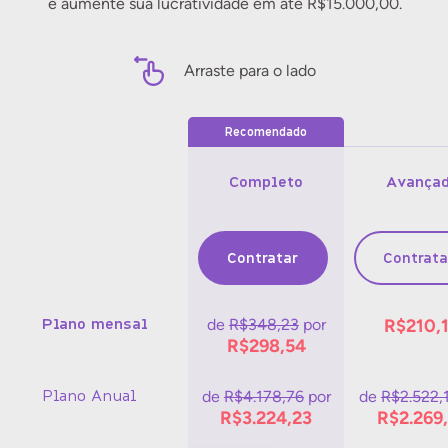
e aumente sua lucratividade em até R$15.000,00.
Arraste para o lado
Completo
Avança
Contratar
Contrata
Plano mensal
de
R$348,23
por
R$210,
R$298,54
Plano Anual
de
R$4.178,76
por
de
R$2.522,
R$3.224,23
R$2.269