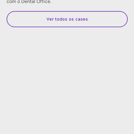
com o Dental Office.
Ver todos os cases
Para Clínica Escola
Veja o impacto do Dental Escola no
Instituto Gois Aguiar