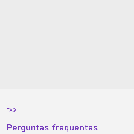
Para clínicas e consultórios
Como a Dra. Vanessa reverteu 20 anos de
caos em lucratividade com o Dental
Office
FAQ
Perguntas frequentes