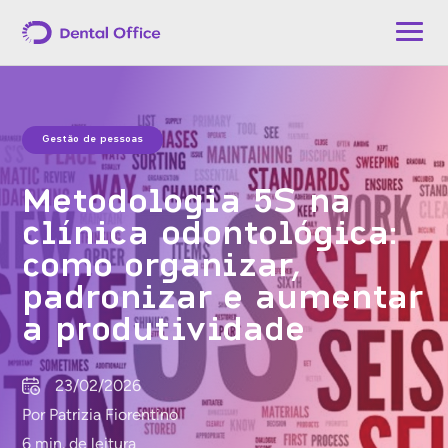
Gestão de pessoas
Metodologia 5S na
clínica odontológica:
como organizar,
padronizar e aumentar
a produtividade
23/02/2026
Por Patrizia Fiorentino
6 min. de leitura