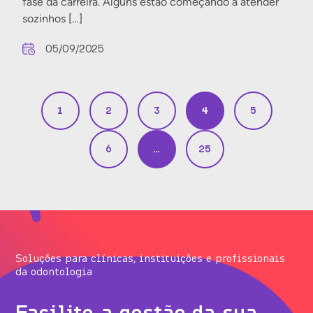
fase da carreira. Alguns estão começando a atender
sozinhos […]
05/09/2025
1
2
3
4
5
6
…
25
Soluções para clínicas, instituições e profissionais
da odontologia
Facilite a gestão da sua