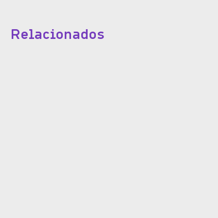
Relacionados
Para clínicas e consultórios
Como o Dr. Rubens Moura transformou a
rotina da sua clínica com o Dental Office